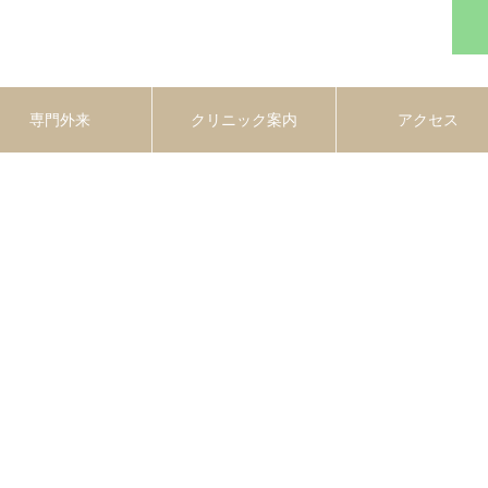
専門外来
クリニック案内
アクセス
shinitabashi-03info-icon-0