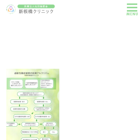
shinitabashi-zu2025_kabin