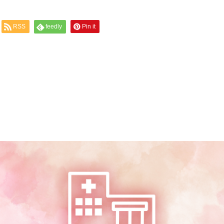
RSS
feedly
Pin it