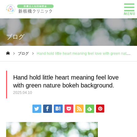
ブログ
ブログ
Hand hold little heart meaning feel love with green nature bokeh background.
ホーム
Hand hold little heart meaning feel love
with green nature bokeh background.
2025.04.10